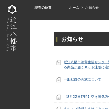
現在の位置
ホーム
お知らせ
お知らせ
近江八幡市消費生活センター通
る商品が届くネット通販に注
一般献血の実施について
【8月22日17時】空き家勉
うちエコ診断をうけてみませ