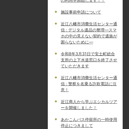
の利用を開始します！！
施設事前申請について
近江八幡市消費生活センター通
信 : デジタル遺品の整理―スマ
ホの中の見えない契約で遺族が
困らないために―
令和8年3月31日で安土町総合
支所の上下水道窓口を終了させ
ていただきます
近江八幡市消費生活センター通
信 : 警察を名乗る詐欺電話に注
意！
近江商人から学ぶエシカルツア
ーを開催しました！
あかこんバス停留所の一時使用
停止につきまして