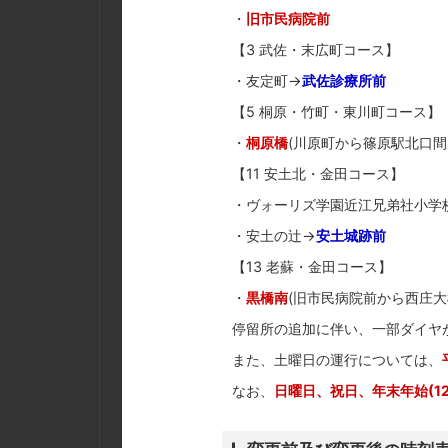
・
旧市民病院前
【3 武佐・末広町コース】
・友定町→
武佐診療所前
【5 桐原・竹町・東川町コース】
・
桐原橋
(川原町から篠原駅北口間
【11 安土北・金田コース】
・ヴォーリズ学園近江兄弟社小学
・安土の辻→
安土城跡前
【13 老蘇・金田コース】
・
黒橋南
(旧市民病院前から西庄大
停留所の追加に伴い、一部ダイヤ
また、土曜日の運行については、
なお、
日曜日、祝日、年末年始(1