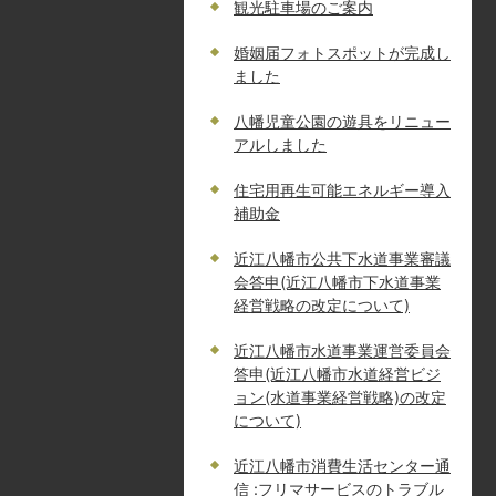
観光駐車場のご案内
婚姻届フォトスポットが完成し
ました
八幡児童公園の遊具をリニュー
アルしました
住宅用再生可能エネルギー導入
補助金
近江八幡市公共下水道事業審議
会答申(近江八幡市下水道事業
経営戦略の改定について)
近江八幡市水道事業運営委員会
答申(近江八幡市水道経営ビジ
ョン(水道事業経営戦略)の改定
について)
近江八幡市消費生活センター通
信 :フリマサービスのトラブル