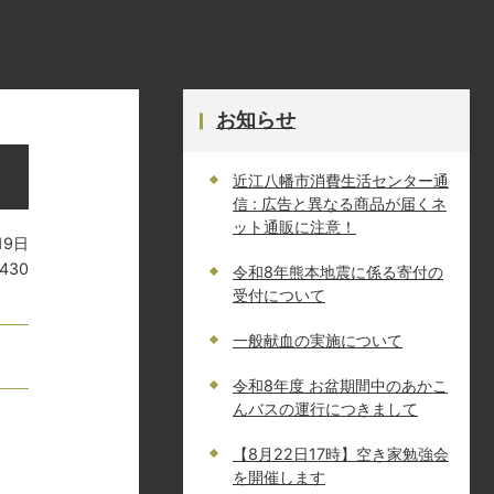
お知らせ
近江八幡市消費生活センター通
信 : 広告と異なる商品が届くネ
ット通販に注意！
19日
430
令和8年熊本地震に係る寄付の
受付について
一般献血の実施について
令和8年度 お盆期間中のあかこ
んバスの運行につきまして
【8月22日17時】空き家勉強会
を開催します