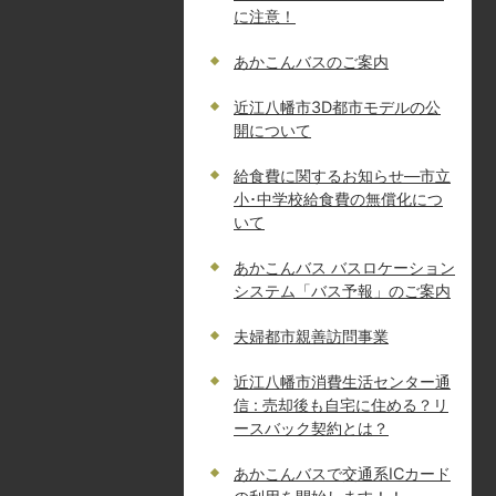
に注意！
あかこんバスのご案内
近江八幡市3D都市モデルの公
開について
給食費に関するお知らせ—市立
小･中学校給食費の無償化につ
いて
あかこんバス バスロケーション
システム「バス予報」のご案内
夫婦都市親善訪問事業
近江八幡市消費生活センター通
信 : 売却後も自宅に住める？リ
ースバック契約とは？
あかこんバスで交通系ICカード