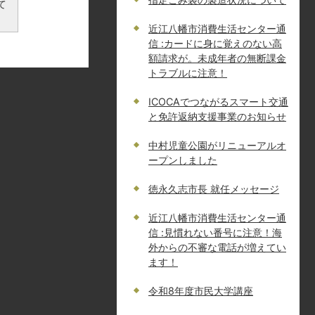
て
近江八幡市消費生活センター通
信 :カードに身に覚えのない高
額請求が。未成年者の無断課金
トラブルに注意！
ICOCAでつながるスマート交通
と免許返納支援事業のお知らせ
中村児童公園がリニューアルオ
ープンしました
徳永久志市長 就任メッセージ
近江八幡市消費生活センター通
信 :見慣れない番号に注意！海
外からの不審な電話が増えてい
ます！
令和8年度市民大学講座