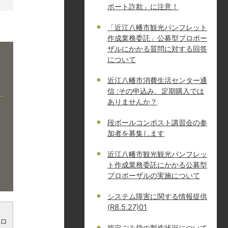
ポート詐欺」に注意！
「近江八幡市観光パンフレット
作成業務委託」公募型プロポー
ザルにかかる質問に対する回答
について
近江八幡市消費生活センター通
信 :その申込み、定期購入では
ありませんか？
段ボールコンポスト講習会の参
加者を募集します
近江八幡市観光観光パンフレッ
ト作成業務委託にかかる公募型
プロポーザルの実施について
システム障害に関する情報提供
(R8.5.27)01
ンロ
指定ごみ袋の製造状況について