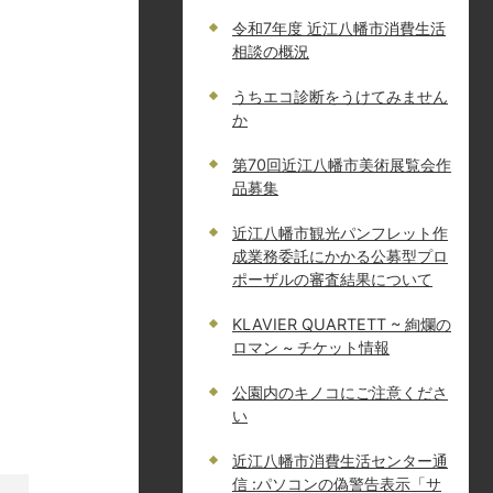
令和7年度 近江八幡市消費生活
相談の概況
うちエコ診断をうけてみません
か
第70回近江八幡市美術展覧会作
品募集
近江八幡市観光パンフレット作
成業務委託にかかる公募型プロ
ポーザルの審査結果について
KLAVIER QUARTETT ~ 絢爛の
ロマン ~ チケット情報
公園内のキノコにご注意くださ
い
近江八幡市消費生活センター通
信 :パソコンの偽警告表示「サ