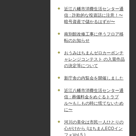
近江八幡市消費生活センター通
信 : 詐欺的な投資話に注意！〜
暗号資産で儲かるはずが〜
南別館改修工事に伴うフロア移
転のお知らせ
おうみはちまんゼロカーボンチ
ャレンジコンテスト の入賞作品
の決定等について
新庁舎の内覧会を開催しました
近江八幡市消費生活センター通
信 : 葬儀料金をめぐるトラブ
ル〜もしもの時に慌てないため
に〜
河川の美化は市民一人ひとりの
心がけから (はちまんECOイン
フォVol.5 )