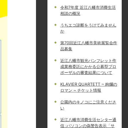
令和7年度 近江八幡市消費生活
相談の概況
うちエコ診断をうけてみません
か
第70回近江八幡市美術展覧会作
品募集
近江八幡市観光パンフレット作
成業務委託にかかる公募型プロ
ポーザルの審査結果について
KLAVIER QUARTETT ~ 絢爛の
ロマン ~ チケット情報
公園内のキノコにご注意くださ
い
近江八幡市消費生活センター通
信 :パソコンの偽警告表示「サ