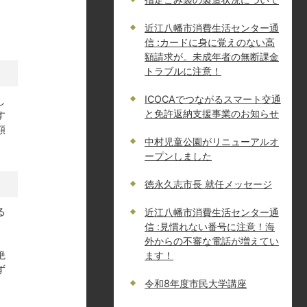
近江八幡市消費生活センター通
信 :カードに身に覚えのない高
額請求が。未成年者の無断課金
トラブルに注意！
ICOCAでつながるスマート交通
し
と免許返納支援事業のお知らせ
す
額
中村児童公園がリニューアルオ
ープンしました
徳永久志市長 就任メッセージ
る
近江八幡市消費生活センター通
信 :見慣れない番号に注意！海
。
外からの不審な電話が増えてい
絶
ます！
ず
令和8年度市民大学講座