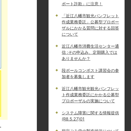
ポート詐欺」に注意！
「近江八幡市観光パンフレット
作成業務委託」公募型プロポー
ザルにかかる質問に対する回答
について
近江八幡市消費生活センター通
信 :その申込み、定期購入では
ありませんか？
段ボールコンポスト講習会の参
加者を募集します
近江八幡市観光観光パンフレッ
ト作成業務委託にかかる公募型
プロポーザルの実施について
システム障害に関する情報提供
(R8.5.27)01
指定ごみ袋の製造状況について