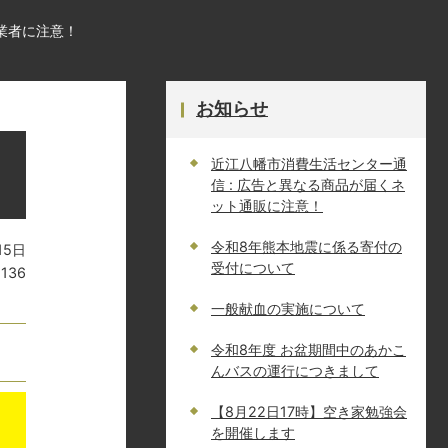
業者に注意！
お知らせ
近江八幡市消費生活センター通
信 : 広告と異なる商品が届くネ
ット通販に注意！
令和8年熊本地震に係る寄付の
15日
受付について
1136
一般献血の実施について
令和8年度 お盆期間中のあかこ
んバスの運行につきまして
【8月22日17時】空き家勉強会
を開催します