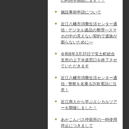
の利用を開始します！！
施設事前申請について
近江八幡市消費生活センター通
信 : デジタル遺品の整理―スマ
ホの中の見えない契約で遺族が
困らないために―
令和8年3月31日で安土町総合
支所の上下水道窓口を終了させ
ていただきます
近江八幡市消費生活センター通
信 : 警察を名乗る詐欺電話に注
意！
近江商人から学ぶエシカルツア
ーを開催しました！
あかこんバス停留所の一時使用
停止につきまして