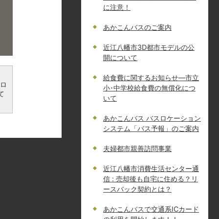
に注意！
あかこんバスのご案内
近江八幡市3D都市モデルの公
開について
給食費に関するお知らせ—市立
ンロ
小･中学校給食費の無償化につ
て
いて
あかこんバス バスロケーション
システム「バス予報」のご案内
夫婦都市親善訪問事業
近江八幡市消費生活センター通
信 : 売却後も自宅に住める？リ
ースバック契約とは？
あかこんバスで交通系ICカード