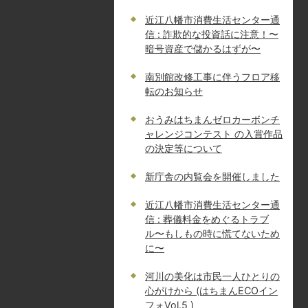
近江八幡市消費生活センター通
信 : 詐欺的な投資話に注意！〜
暗号資産で儲かるはずが〜
南別館改修工事に伴うフロア移
転のお知らせ
おうみはちまんゼロカーボンチ
ャレンジコンテスト の入賞作品
の決定等について
新庁舎の内覧会を開催しました
近江八幡市消費生活センター通
信 : 葬儀料金をめぐるトラブ
ル〜もしもの時に慌てないため
に〜
河川の美化は市民一人ひとりの
心がけから (はちまんECOイン
フォVol.5 )