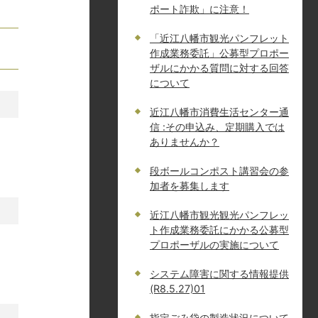
ポート詐欺」に注意！
「近江八幡市観光パンフレット
作成業務委託」公募型プロポー
ザルにかかる質問に対する回答
について
近江八幡市消費生活センター通
信 :その申込み、定期購入では
ありませんか？
段ボールコンポスト講習会の参
加者を募集します
近江八幡市観光観光パンフレッ
ト作成業務委託にかかる公募型
プロポーザルの実施について
システム障害に関する情報提供
(R8.5.27)01
指定ごみ袋の製造状況について