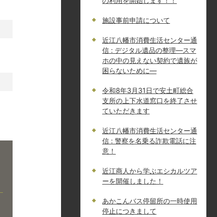
の利用を開始します！！
施設事前申請について
近江八幡市消費生活センター通
信 : デジタル遺品の整理―スマ
ホの中の見えない契約で遺族が
困らないために―
令和8年3月31日で安土町総合
支所の上下水道窓口を終了させ
ていただきます
近江八幡市消費生活センター通
信 : 警察を名乗る詐欺電話に注
意！
近江商人から学ぶエシカルツア
ーを開催しました！
あかこんバス停留所の一時使用
停止につきまして