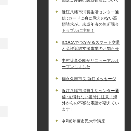
近江八幡市消費生活センター通
信 :カードに身に覚えのない高
額請求が。未成年者の無断課金
トラブルに注意！
ICOCAでつながるスマート交通
と免許返納支援事業のお知らせ
中村児童公園がリニューアルオ
ープンしました
徳永久志市長 就任メッセージ
近江八幡市消費生活センター通
信 :見慣れない番号に注意！海
外からの不審な電話が増えてい
ます！
令和8年度市民大学講座