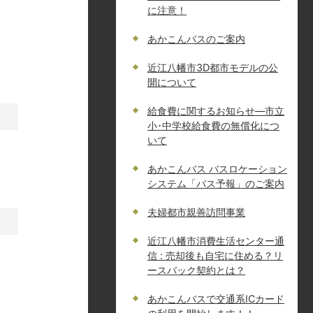
に注意！
あかこんバスのご案内
近江八幡市3D都市モデルの公
開について
給食費に関するお知らせ—市立
小･中学校給食費の無償化につ
いて
あかこんバス バスロケーション
システム「バス予報」のご案内
夫婦都市親善訪問事業
近江八幡市消費生活センター通
信 : 売却後も自宅に住める？リ
ースバック契約とは？
あかこんバスで交通系ICカード