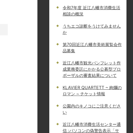
令和7年度 近江八幡市消費生活
相談の概況
うちエコ診断をうけてみません
か
第70回近江八幡市美術展覧会作
品募集
近江八幡市観光パンフレット作
成業務委託にかかる公募型プロ
ポーザルの審査結果について
KLAVIER QUARTETT ~ 絢爛の
ロマン ~ チケット情報
公園内のキノコにご注意くださ
い
近江八幡市消費生活センター通
信 :パソコンの偽警告表示「サ