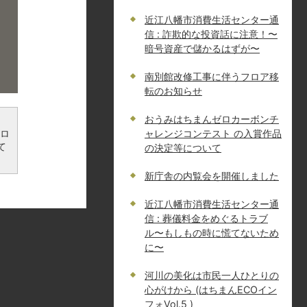
近江八幡市消費生活センター通
信 : 詐欺的な投資話に注意！〜
暗号資産で儲かるはずが〜
南別館改修工事に伴うフロア移
転のお知らせ
おうみはちまんゼロカーボンチ
ンロ
ャレンジコンテスト の入賞作品
て
の決定等について
新庁舎の内覧会を開催しました
近江八幡市消費生活センター通
信 : 葬儀料金をめぐるトラブ
ル〜もしもの時に慌てないため
に〜
河川の美化は市民一人ひとりの
心がけから (はちまんECOイン
フォVol.5 )