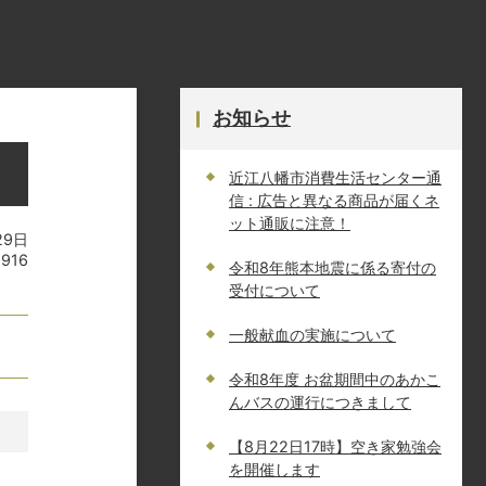
お知らせ
近江八幡市消費生活センター通
信 : 広告と異なる商品が届くネ
ット通販に注意！
29日
9916
令和8年熊本地震に係る寄付の
受付について
一般献血の実施について
令和8年度 お盆期間中のあかこ
んバスの運行につきまして
【8月22日17時】空き家勉強会
を開催します