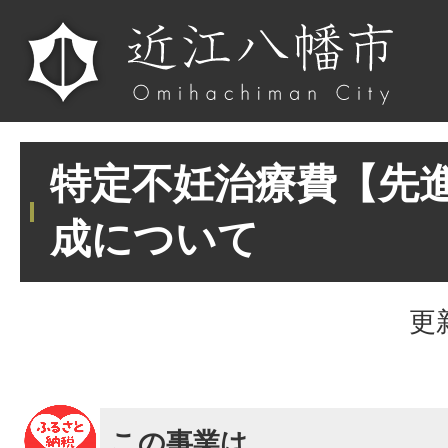
特定不妊治療費【先
成について
更
この事業は