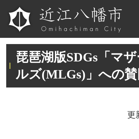
琵琶湖版SDGs「マ
ルズ(MLGs)」への
更