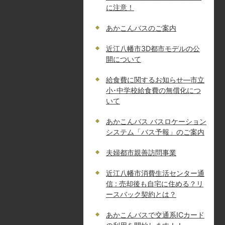
に注意！
あかこんバスのご案内
近江八幡市3D都市モデルの公
開について
給食費に関するお知らせ—市立
小･中学校給食費の無償化につ
いて
あかこんバス バスロケーション
システム「バス予報」のご案内
夫婦都市親善訪問事業
近江八幡市消費生活センター通
信 : 売却後も自宅に住める？リ
ースバック契約とは？
あかこんバスで交通系ICカード