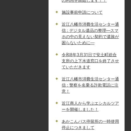
の利用を開始します！！
施設事前申請について
近江八幡市消費生活センター通
信 : デジタル遺品の整理―スマ
ホの中の見えない契約で遺族が
困らないために―
令和8年3月31日で安土町総合
支所の上下水道窓口を終了させ
ていただきます
近江八幡市消費生活センター通
信 : 警察を名乗る詐欺電話に注
意！
近江商人から学ぶエシカルツア
ーを開催しました！
あかこんバス停留所の一時使用
停止につきまして