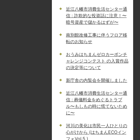
近江八幡市消費生活センター通
信 : 詐欺的な投資話に注意！〜
暗号資産で儲かるはずが〜
南別館改修工事に伴うフロア移
転のお知らせ
おうみはちまんゼロカーボンチ
ャレンジコンテスト の入賞作品
の決定等について
新庁舎の内覧会を開催しました
近江八幡市消費生活センター通
信 : 葬儀料金をめぐるトラブ
ル〜もしもの時に慌てないため
に〜
河川の美化は市民一人ひとりの
心がけから (はちまんECOイン
フォVol.5 )