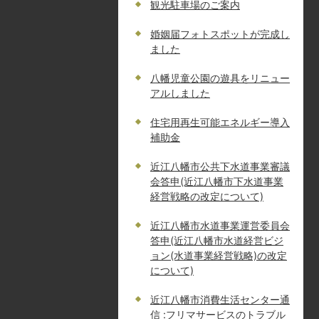
観光駐車場のご案内
婚姻届フォトスポットが完成し
ました
八幡児童公園の遊具をリニュー
アルしました
住宅用再生可能エネルギー導入
補助金
近江八幡市公共下水道事業審議
会答申(近江八幡市下水道事業
経営戦略の改定について)
近江八幡市水道事業運営委員会
答申(近江八幡市水道経営ビジ
ョン(水道事業経営戦略)の改定
について)
近江八幡市消費生活センター通
信 :フリマサービスのトラブル