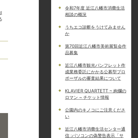
令和7年度 近江八幡市消費生活
は
相談の概況
る
うちエコ診断をうけてみません
か
第70回近江八幡市美術展覧会作
品募集
近江八幡市観光パンフレット作
成業務委託にかかる公募型プロ
ポーザルの審査結果について
KLAVIER QUARTETT ~ 絢爛の
ロマン ~ チケット情報
公園内のキノコにご注意くださ
い
近江八幡市消費生活センター通
信 :パソコンの偽警告表示「サ