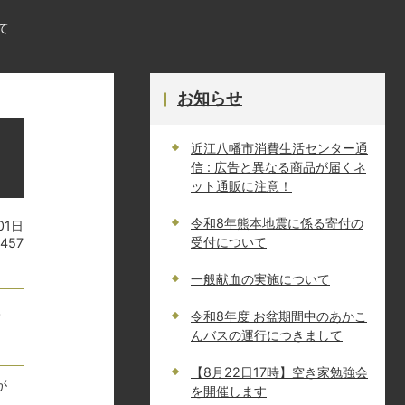
て
お知らせ
近江八幡市消費生活センター通
信 : 広告と異なる商品が届くネ
ット通販に注意！
令和8年熊本地震に係る寄付の
01日
受付について
457
一般献血の実施について
つ
令和8年度 お盆期間中のあかこ
んバスの運行につきまして
【8月22日17時】空き家勉強会
が
を開催します