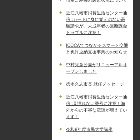
近江八幡市消費生活センター通
信 :カードに身に覚えのない高
額請求が。未成年者の無断課金
トラブルに注意！
ICOCAでつながるスマート交通
と免許返納支援事業のお知らせ
中村児童公園がリニューアルオ
ープンしました
徳永久志市長 就任メッセージ
近江八幡市消費生活センター通
信 :見慣れない番号に注意！海
外からの不審な電話が増えてい
ます！
令和8年度市民大学講座