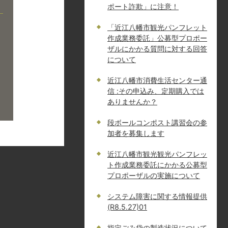
ポート詐欺」に注意！
「近江八幡市観光パンフレット
作成業務委託」公募型プロポー
ザルにかかる質問に対する回答
について
近江八幡市消費生活センター通
信 :その申込み、定期購入では
ありませんか？
段ボールコンポスト講習会の参
加者を募集します
近江八幡市観光観光パンフレッ
ト作成業務委託にかかる公募型
プロポーザルの実施について
システム障害に関する情報提供
(R8.5.27)01
指定ごみ袋の製造状況について