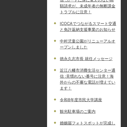
額請求が。未成年者の無断課金
トラブルに注意！
ICOCAでつながるスマート交通
と免許返納支援事業のお知らせ
中村児童公園がリニューアルオ
ープンしました
徳永久志市長 就任メッセージ
近江八幡市消費生活センター通
信 :見慣れない番号に注意！海
外からの不審な電話が増えてい
ます！
令和8年度市民大学講座
観光駐車場のご案内
婚姻届フォトスポットが完成し