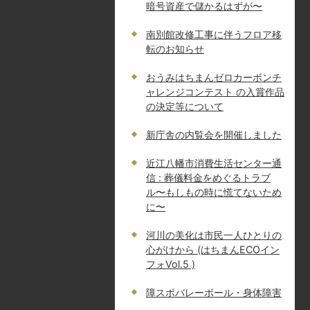
暗号資産で儲かるはずが〜
南別館改修工事に伴うフロア移
転のお知らせ
おうみはちまんゼロカーボンチ
ャレンジコンテスト の入賞作品
の決定等について
新庁舎の内覧会を開催しました
近江八幡市消費生活センター通
信 : 葬儀料金をめぐるトラブ
ル〜もしもの時に慌てないため
に〜
河川の美化は市民一人ひとりの
心がけから (はちまんECOイン
フォVol.5 )
障スポバレーボール・身体障害