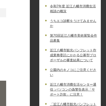
令和7年度 近江八幡市消費生活
相談の概況
うちエコ診断をうけてみません
か
第70回近江八幡市美術展覧会作
品募集
近江八幡市観光パンフレット作
成業務委託にかかる公募型プロ
ポーザルの審査結果について
公園内のキノコにご注意くださ
い
近江八幡市消費生活センター通
信 :パソコンの偽警告表示「サ
ポート詐欺」に注意！
「近江八幡市観光パンフレット