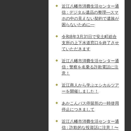
近江八幡市消費生活センター通
信 : デジタル遺品の整理―スマ
ホの中の見えない契約で遺族が
困らないために―
令和8年3月31日で安土町総合
支所の上下水道窓口を終了させ
ていただきます
近江八幡市消費生活センター通
信 : 警察を名乗る詐欺電話に注
意！
近江商人から学ぶエシカルツア
ーを開催しました！
あかこんバス停留所の一時使用
停止につきまして
近江八幡市消費生活センター通
信 : 詐欺的な投資話に注意！〜