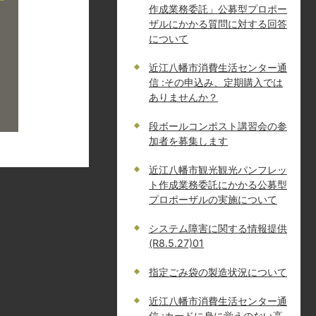
作成業務委託」公募型プロポー
ザルにかかる質問に対する回答
について
近江八幡市消費生活センター通
信 :その申込み、定期購入では
ありませんか？
段ボールコンポスト講習会の参
加者を募集します
近江八幡市観光観光パンフレッ
ト作成業務委託にかかる公募型
プロポーザルの実施について
システム障害に関する情報提供
(R8.5.27)01
指定ごみ袋の製造状況について
近江八幡市消費生活センター通
信 :カードに身に覚えのない高