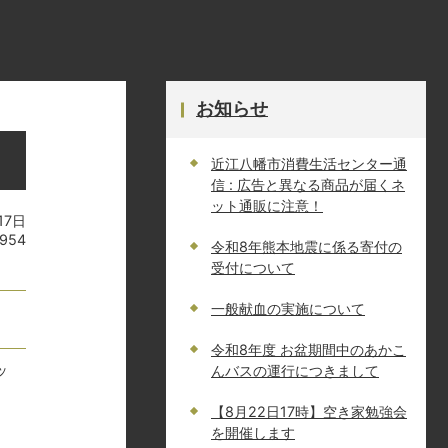
お知らせ
近江八幡市消費生活センター通
信 : 広告と異なる商品が届くネ
ット通販に注意！
17日
954
令和8年熊本地震に係る寄付の
受付について
一般献血の実施について
令和8年度 お盆期間中のあかこ
ッ
んバスの運行につきまして
【8月22日17時】空き家勉強会
を開催します