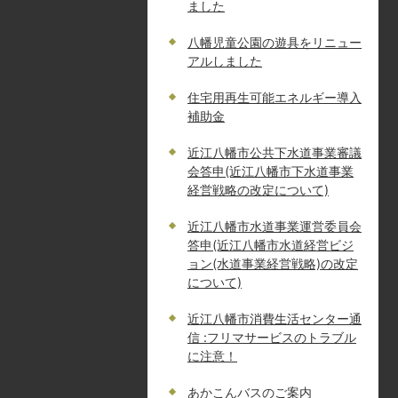
ました
八幡児童公園の遊具をリニュー
アルしました
住宅用再生可能エネルギー導入
補助金
近江八幡市公共下水道事業審議
会答申(近江八幡市下水道事業
経営戦略の改定について)
近江八幡市水道事業運営委員会
答申(近江八幡市水道経営ビジ
ョン(水道事業経営戦略)の改定
について)
近江八幡市消費生活センター通
信 :フリマサービスのトラブル
に注意！
あかこんバスのご案内