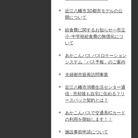
近江八幡市3D都市モデルの公
開について
給食費に関するお知らせ—市立
小･中学校給食費の無償化につ
いて
あかこんバス バスロケーション
システム「バス予報」のご案内
夫婦都市親善訪問事業
近江八幡市消費生活センター通
信 : 売却後も自宅に住める？リ
ースバック契約とは？
あかこんバスで交通系ICカード
の利用を開始します！！
施設事前申請について