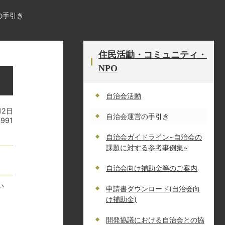
の手引き
住民活動・コミュニティ・
NPO
自治会活動
12日
自治会運営の手引き
0991
自治会ガイドライン~自治会の
課題に対する参考事例集~
自治会向け補助金等のご案内
い
申請書ダウンロード(自治会向
け補助金)
開発協議における自治会との協