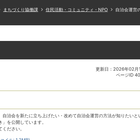
まちづくり協働課
住民活動・コミュニティ・NPO
自治会運営
き
更新日：2026年02月
ページID
4
、自治会を新たに立ち上げたい・改めて自治会運営の方法が知りたいと
き」を公開しています。
てください。
イル: 1.2MB)