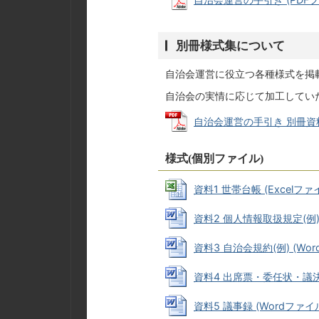
別冊様式集について
自治会運営に役立つ各種様式を掲
自治会の実情に応じて加工してい
自治会運営の手引き 別冊資料集 
様式(個別ファイル)
資料1 世帯台帳 (Excelファイル
資料2 個人情報取扱規定(例) (
資料3 自治会規約(例) (Word
資料4 出席票・委任状・議決権行
資料5 議事録 (Wordファイル: