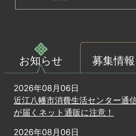
お知らせ
募集情報
お
2026年08月06日
知
近江八幡市消費生活センター通信 
ら
が届くネット通販に注意！
せ
2026年08月06日