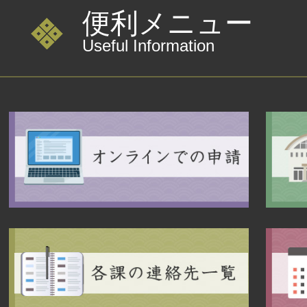
便利メニュー
令和8年度 お盆期間中のあかこ
Useful Information
して
2026年08月03日
家計にプラス「たすカルチケッ
2026年08月02日
近江八幡市職員採用試験の結果に
12日・7月25日】
2026年08月01日
妊婦健康診査の助成について