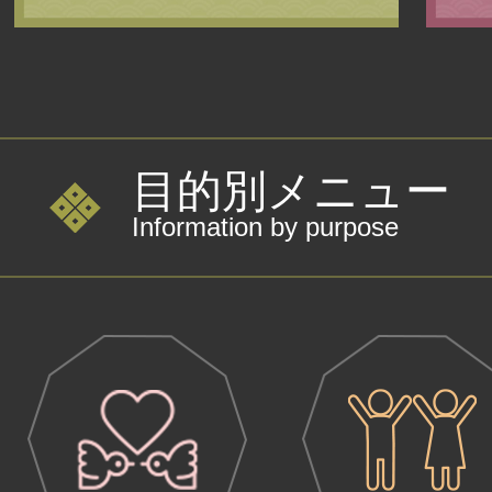
2026年07月30日
8月のイベントカレンダーを作
2026年07月30日
目的別メニュー
令和7年度 近江八幡市消費生活
Information by purpose
2026年07月28日
うちエコ診断をうけてみません
2026年07月28日
市民大学講座「VR安土城」「ロ
講します