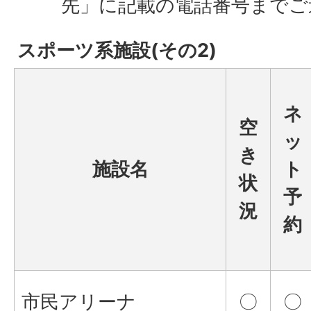
先」に記載の電話番号までご
スポーツ系施設(その2)
ネ
空
ッ
き
施設名
ト
状
予
況
約
市民アリーナ
〇
〇