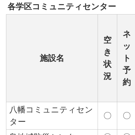
各学区コミュニティセンター
ネ
空
ッ
き
施設名
ト
状
予
況
約
八幡コミュニティセン
〇
〇
ター