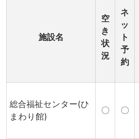
ネ
空
ッ
き
施設名
ト
状
予
況
約
総合福祉センター(ひ
〇
〇
まわり館)