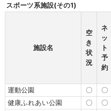
スポーツ系施設(その1)
ネ
空
ッ
き
施設名
ト
状
予
況
約
運動公園
〇
〇
健康ふれあい公園
〇
〇