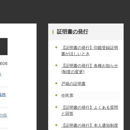
証明書の発行
【証明書の発行】印鑑登録証明
書がほしいとき
606
【証明書の発行】各種お知らせ
(制度の変更)
き
戸籍の証明書
職務
住民票
【証明書の発行】よくある質問
と回答
の住
【証明書の発行】本人通知制度