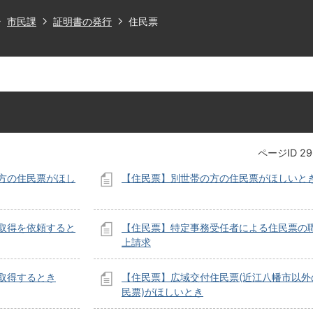
市民課
証明書の発行
住民票
ページID
29
方の住民票がほし
【住民票】別世帯の方の住民票がほしいと
取得を依頼すると
【住民票】特定事務受任者による住民票の
上請求
取得するとき
【住民票】広域交付住民票(近江八幡市以外
民票)がほしいとき