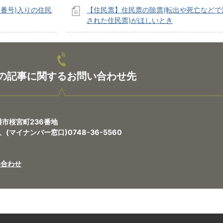
番号)入りの住民
【住民票】住民票の除票(転出や死亡などで
された住民票)がほしいとき
の記事に関するお問い合わせ先
八幡市桜宮町236番地
0、(マイナンバー窓口)0748-36-5560
い合わせ