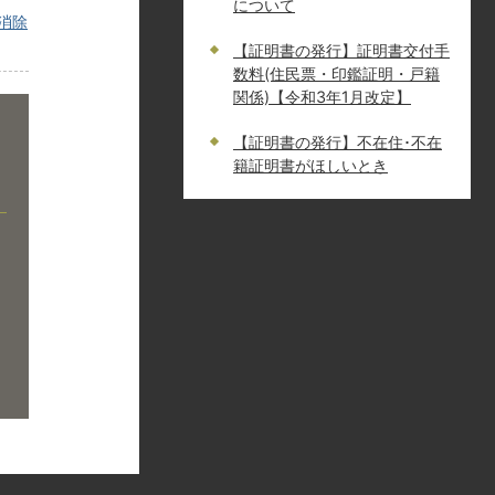
について
消除
【証明書の発行】証明書交付手
数料(住民票・印鑑証明・戸籍
関係)【令和3年1月改定】
【証明書の発行】不在住･不在
籍証明書がほしいとき