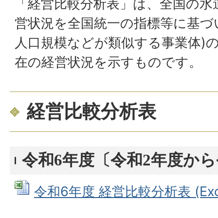
「経営比較分析表」は、全国の水
営状況を全国統一の指標等に基づ
人口規模などが類似する事業体)
在の経営状況を示すものです。
経営比較分析表
令和6年度〔令和2年度から
令和6年度 経営比較分析表 (Exce