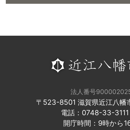
法人番号900002025
〒523-8501 滋賀県近江八
電話：0748-33-31
開庁時間：9時から1