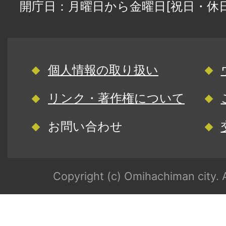
開庁日：月曜日から金曜日[祝日・休
個人情報の取り扱い
リンク・著作権について
お問い合わせ
Copyright (c) Omihachiman city. A