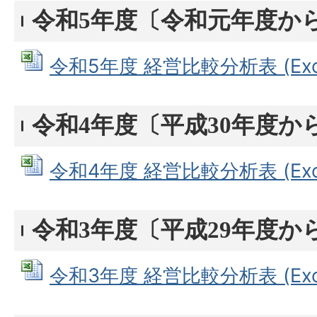
令和5年度〔令和元年度か
令和5年度 経営比較分析表 (Exce
令和4年度〔平成30年度か
令和4年度 経営比較分析表 (Exce
令和3年度〔平成29年度か
令和3年度 経営比較分析表 (Exce