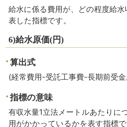
給水に係る費用が、どの程度給水
表した指標です。
6)給水原価(円)
算出式
(経常費用-受託工事費-長期前受金
指標の意味
有収水量1立法メートルあたりに
用がかかっているかを表す指標で