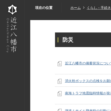
現在の位置
ホーム
くらし・手続き
防災
近江八幡市の備蓄状況につい
消火栓ボックスの点検をお願
南海トラフ地震臨時情報が発
弾道ミサイル飛来時の行動に