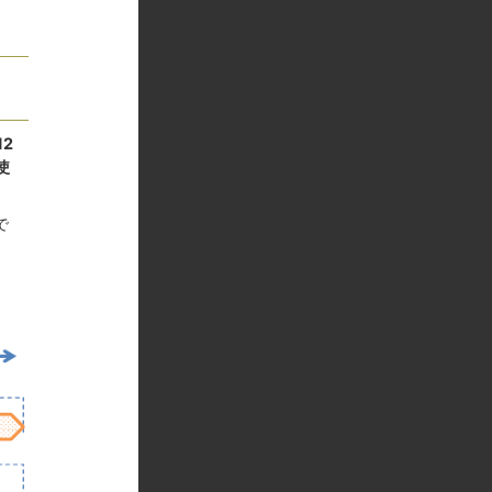
2
使
で
。