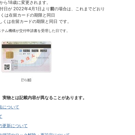
から18歳に変更されます。
日が 2022年4月1日より
前
の場合は、これまでどおり
しくは在留カードの期限と同日
しくは在留カードの期限と同日 です。
ステム機構が交付申請書を受理した日です。
、実物とは記載内容が異なることがあります。
法について
て
の更新について
の確認やロック解除・再設定につい
て