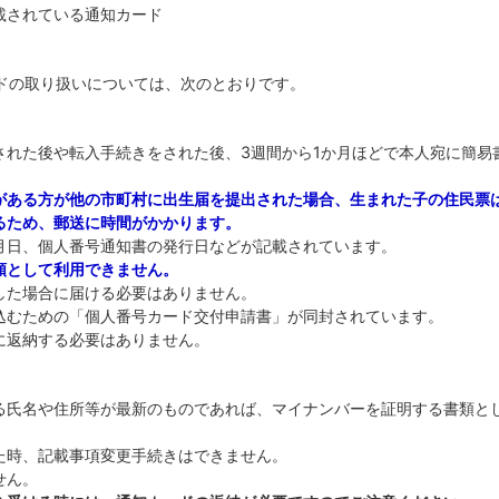
載されている通知カード
ドの取り扱いについては、次のとおりです。
された後や転入手続きをされた後、3週間から1か月ほどで本人宛に簡易
がある方が他の市町村に出生届を提出された場合、生まれた子の住民票
るため、郵送に時間がかかります。
月日、個人番号通知書の発行日などが記載されています。
類として利用できません。
した場合に届ける必要はありません。
込むための「個人番号カード交付申請書」が同封されています。
に返納する必要はありません。
】
る氏名や住所等が最新のものであれば、マイナンバーを証明する書類と
た時、記載事項変更手続きはできません。
せん。