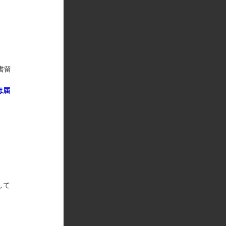
書留
は届
して