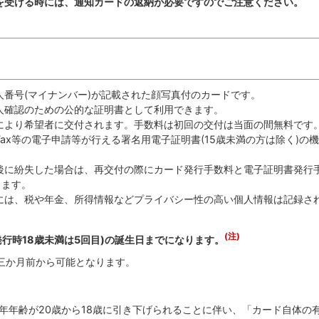
を受ける時には、通知カードの返納が必要ですのでご注意ください。
人番号(マイナンバー)が記載された顔写真付のカードです。
人確認のための公的な証明書として利用できます。
により希望者に交付されます。手数料は初回の交付は当面の間無料です
Tax等の電子申請等が行える署名用電子証明書(15歳未満の方は除く)の
後に紛失した場合は、再交付の際にカード発行手数料と電子証明書発行
ります。
プには、税や年金、所得情報などプライバシー性の高い個人情報は記録さ
(注)
発行時18歳未満は5回目)の誕生日までになります。
三か月前から可能となります。
成年年齢が20歳から18歳に引き下げられることに伴い、「カード自体の