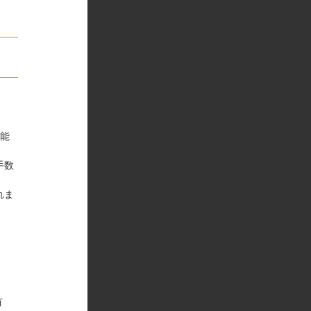
。
機能
手数
れま
有