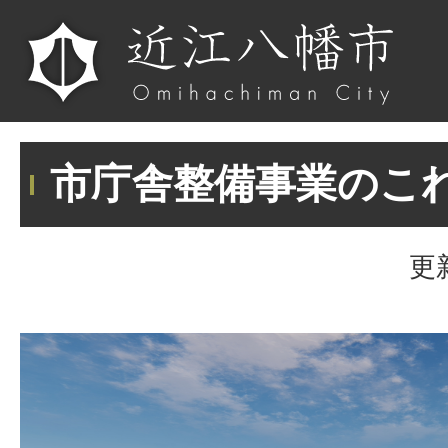
市庁舎整備事業のこ
更