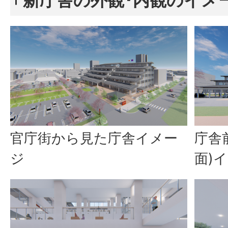
新庁舎の外観･内観のイメー
官庁街から見た庁舎イメー
庁舎
ジ
面)