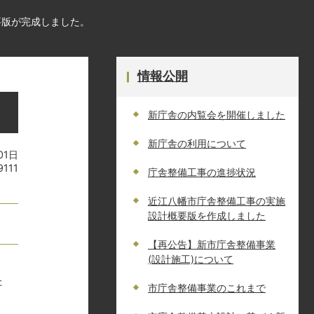
要版が完成しました。
情報公開
新庁舎の内覧会を開催しました
新庁舎の利用について
01日
9111
庁舎整備工事の進捗状況
近江八幡市庁舎整備工事の実施
設計概要版を作成しました
【再公告】新市庁舎整備事業
(設計施工)について
た
市庁舎整備事業のこれまで