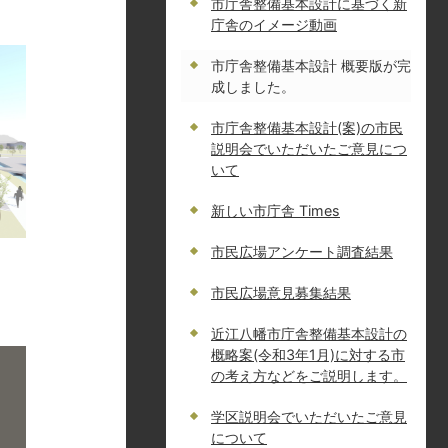
市庁舎整備基本設計に基づく新
庁舎のイメージ動画
市庁舎整備基本設計 概要版が完
成しました。
市庁舎整備基本設計(案)の市民
説明会でいただいたご意見につ
いて
新しい市庁舎 Times
市民広場アンケート調査結果
市民広場意見募集結果
近江八幡市庁舎整備基本設計の
概略案(令和3年1月)に対する市
の考え方などをご説明します。
学区説明会でいただいたご意見
について