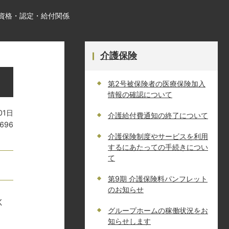
・資格・認定・給付関係
介護保険
第2号被保険者の医療保険加入
情報の確認について
01日
介護給付費通知の終了について
2696
介護保険制度やサービスを利用
するにあたっての手続きについ
て
第9期 介護保険料パンフレット
のお知らせ
く
グループホームの稼働状況をお
知らせします