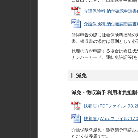
介護保険料 納付確認申請書(社会
介護保険料 納付確認申請書(社会
所得申告の際に社会保険料控除の
書、領収書の添付は原則として必
代理の方が申請する場合は委任状が
ナンバーカード、運転免許証等)
減免
減免・徴収猶予 利用者負担割
扶養届 (PDFファイル: 98.2
扶養届 (Wordファイル: 17.0
介護保険料減免・徴収猶予申請お
ただく扶養届です。