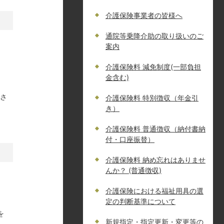
介護保険事業者の皆様へ
通院等乗降介助の取り扱いのご
案内
介護保険料 減免制度(一部負担
金含む)
。
ださ
介護保険料 特別徴収（年金引
き）
介護保険料 普通徴収（納付書納
付・口座振替）
介護保険料 納め忘れはありませ
んか？ (普通徴収)
介護保険における福祉用具の選
定の判断基準について
を
新規指定・指定更新・変更等の