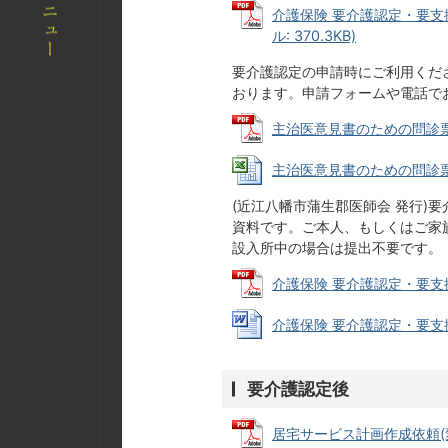
介護保険 要介護認定・要支援
ル: 370.3KB)
要介護認定の申請時にご利用くだ
おります。申請フォームや電話で
主治医意見書のための問診票 (P
主治医意見書のための問診票 (E
(近江八幡市蒲生郡医師会 発行)
資料です。ご本人、もしくはご家
設入所中の場合は提出不要です。
介護保険 要介護認定・要支援認
介護保険 要介護認定・要支援認
要介護認定後
居宅サービス計画作成依頼(変更)