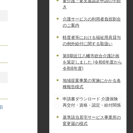
要介護・要支援認定申請の手続
き
介護サービスの利用者負担割合
のご案内
軽度者等における福祉用具貸与
の例外給付に関する取扱い
第9期近江八幡市総合介護計画
を策定しました (令和6年度から
令和8年度)
地域提案事業の実施にかかる各
種報告様式
申請書ダウンロード 介護保険
再交付・資格・認定・給付関係
)
基準該当居宅サービス事業所の
変更届の様式