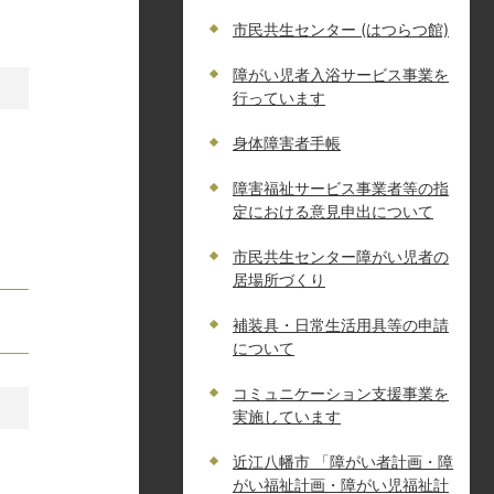
市民共生センター (はつらつ館)
障がい児者入浴サービス事業を
行っています
身体障害者手帳
障害福祉サービス事業者等の指
定における意見申出について
市民共生センター障がい児者の
居場所づくり
補装具・日常生活用具等の申請
について
コミュニケーション支援事業を
実施しています
近江八幡市 「障がい者計画・障
がい福祉計画・障がい児福祉計