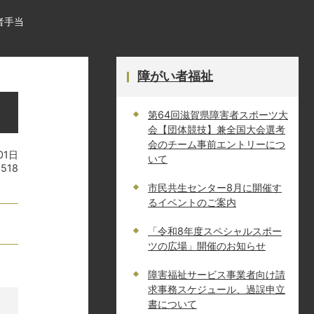
者手当
障がい者福祉
第64回滋賀県障害者スポーツ大
会【団体競技】兼全国大会選考
会のチーム事前エントリーにつ
01日
いて
2518
市民共生センター8月に開催す
るイベントのご案内
「令和8年度スペシャルスポー
ツの広場」開催のお知らせ
障害福祉サービス事業者向け請
求事務スケジュール、過誤申立
書について