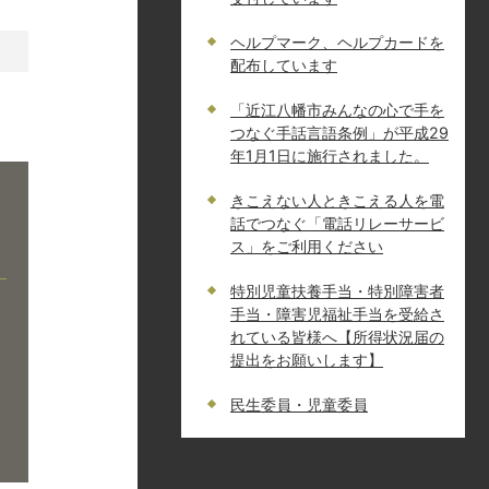
ヘルプマーク、ヘルプカードを
配布しています
「近江八幡市みんなの心で手を
つなぐ手話言語条例」が平成29
年1月1日に施行されました。
きこえない人ときこえる人を電
話でつなぐ「電話リレーサービ
ス」をご利用ください
特別児童扶養手当・特別障害者
手当・障害児福祉手当を受給さ
れている皆様へ【所得状況届の
提出をお願いします】
民生委員・児童委員