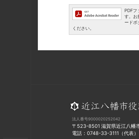
PDFフ
す。お持
ードボ
ください。
法人番号9000020252042
〒523-8501 滋賀県近江八
電話：0748-33-3111（代表）