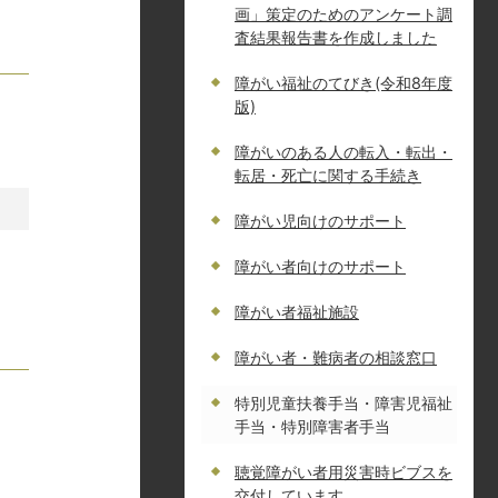
画」策定のためのアンケート調
査結果報告書を作成しました
障がい福祉のてびき(令和8年度
版)
障がいのある人の転入・転出・
転居・死亡に関する手続き
障がい児向けのサポート
障がい者向けのサポート
障がい者福祉施設
障がい者・難病者の相談窓口
特別児童扶養手当・障害児福祉
手当・特別障害者手当
聴覚障がい者用災害時ビブスを
交付しています