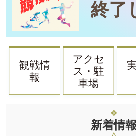
終了
アクセ
観戦情
ス・駐
報
車場
新着情