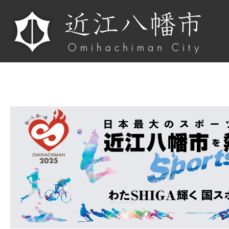
国
ス
ポ・
障
ス