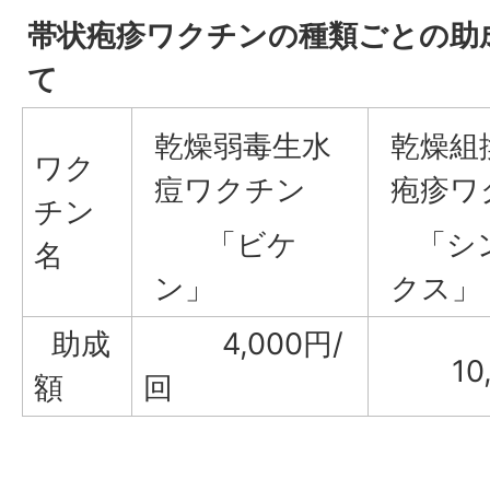
帯状疱疹ワクチンの種類ごとの助
て
乾燥弱毒生水
乾燥組
ワク
痘ワクチン
疱疹ワ
チン
「ビケ
「シ
名
ン」
クス」
助成
4,000円/
10,
額
回