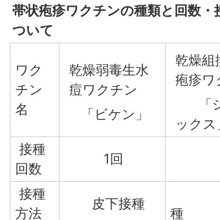
帯状疱疹ワクチンの種類と回数・
ついて
乾燥組
ワク
乾燥弱毒生水
疱疹ワ
チン
痘ワクチン
「シ
名
「ビケン」
ックス
接種
1回
2
回数
接種
筋
皮下接種
方法
種