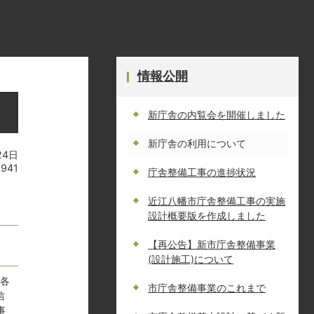
情報公開
新庁舎の内覧会を開催しました
新庁舎の利用について
24日
0941
庁舎整備工事の進捗状況
近江八幡市庁舎整備工事の実施
設計概要版を作成しました
【再公告】新市庁舎整備事業
(設計施工)について
。各
市庁舎整備事業のこれまで
信
事