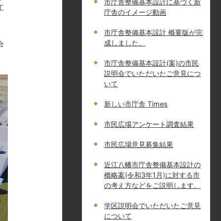
市庁舎整備基本設計に基づく新
工
庁舎のイメージ動画
市庁舎整備基本設計 概要版が完
成しました。
合
市庁舎整備基本設計(案)の市民
説明会でいただいたご意見につ
いて
新しい市庁舎 Times
市民広場アンケート調査結果
市民広場意見募集結果
近江八幡市庁舎整備基本設計の
概略案(令和3年1月)に対する市
の考え方などをご説明します。
学区説明会でいただいたご意見
について