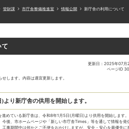
管財課
市庁舎整備推進室
情報公開
新庁舎の利用について
いて
更新日：2025年07月
ページID
3
らせします。内容は適宜更新します。
曜日)より新庁舎の供用を開始します。
)を進めている新庁舎は、令和8年1月5日(月曜日)より供用を開始します
今後、市ホームページや「新しい市庁舎Times」等を通して情報を発
。工事期間中は何かとご不便をおかけしますが、安全・安心を最優先に