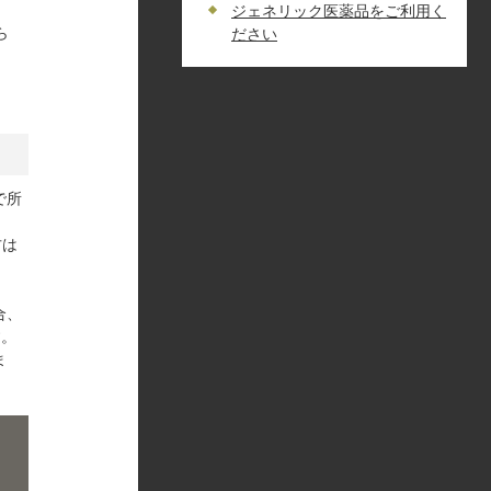
ジェネリック医薬品をご利用く
ら
ださい
で所
方は
合、
す。
ま