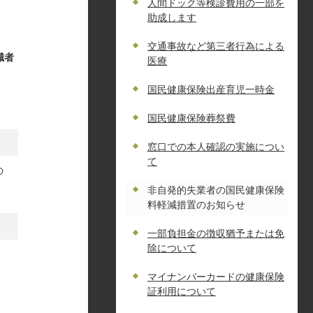
人間ドック等検診費用の一部を
助成します
交通事故など第三者行為による
職者
医療
国民健康保険出産育児一時金
国民健康保険葬祭費
窓口での本人確認の実施につい
て
の
非自発的失業者の国民健康保険
料軽減措置のお知らせ
一部負担金の徴収猶予または免
除について
マイナンバーカードの健康保険
証利用について