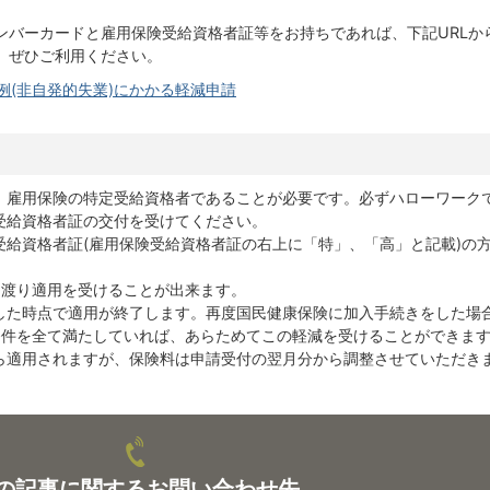
ンバーカードと雇用保険受給資格者証等をお持ちであれば、下記URLか
。ぜひご利用ください。
例(非自発的失業)にかかる軽減申請
、雇用保険の特定受給資格者であることが必要です。必ずハローワーク
受給資格者証の交付を受けてください。
受給資格者証(雇用保険受給資格者証の右上に「特」、「高」と記載)の
に渡り適用を受けることが出来ます。
した時点で適用が終了します。再度国民健康保険に加入手続きをした場
の条件を全て満たしていれば、あらためてこの軽減を受けることができま
ら適用されますが、保険料は申請受付の翌月分から調整させていただき
の記事に関するお問い合わせ先