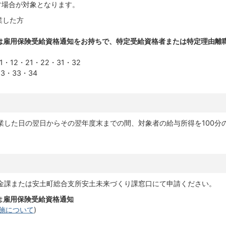
たす場合が対象となります。
業した方
は雇用保険受給資格通知をお持ちで、特定受給資格者または特定理由離
12・21・22・31・32
・33・34
業した日の翌日からその翌年度末までの間、対象者の給与所得を100分
金課または安土町総合支所安土未来づくり課窓口にて申請ください。
は
雇用保険受給資格通知
施について
)