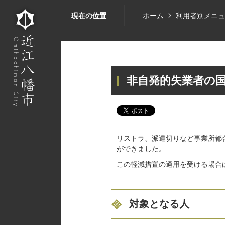
現在の位置
ホーム
利用者別メニュ
非自発的失業者の
リストラ、派遣切りなど事業所都
ができました。
この軽減措置の適用を受ける場合
対象となる人