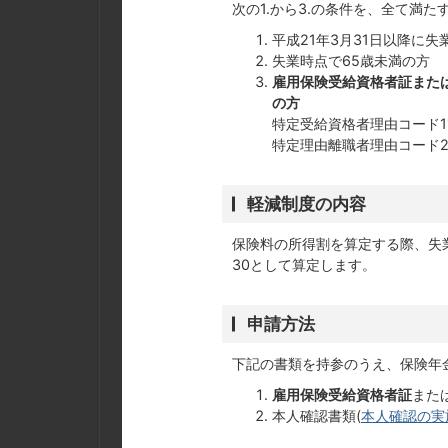
次の1.から3.の条件を、全て満
平成21年3月31日以降に失
失業時点で65歳未満の方
雇用保険受給資格者証また
の方
特定受給資格者理由コード11・
特定理由離職者理由コード23
軽減制度の内容
保険料の所得割を算定する際、失
30として算定します。
申請方法
下記の書類を持参のうえ、保険年
雇用保険受給資格者証
また
本人確認書類(
本人確認の実