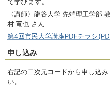
て学びます。
〈講師〉龍谷大学 先端理工学部 教
村 竜也 さん
第4回市民大学講座PDFチラシ(PDF
申し込み
右記の二次元コードから申し込み
い。