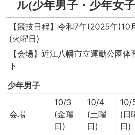
ル(少年男子・少年女子)」
【競技日程】令和7年(2025年)10
(火曜日)
【会場】近江八幡市立運動公園体
ト
少年男子
10/3
10/4
10/
会場
(金曜
(土曜
(日
日)
日)
日)