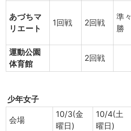
あづちマ
準
1回戦
2回戦
リエート
勝
運動公園
2回戦
体育館
少年女子
10/3(金
10/4(土
会場
曜日)
曜日)