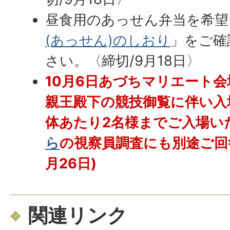
昼食用のあっせん弁当を希望
(あっせん)のしおり
」をご確
さい。〈締切/9月18日〉
10月6日あづちマリエート
親王殿下の競技御覧に伴い入
体あたり2名様までご入場い
ら
の視察員調査にも別途ご回
月26日)
関連リンク