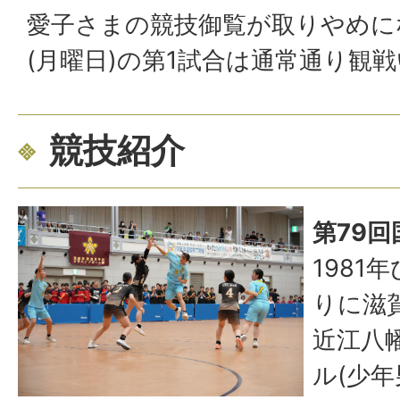
愛子さまの競技御覧が取りやめに
(月曜日)の第1試合は通常通り観
競技紹介
第79
1981
りに滋
近江八
ル(少