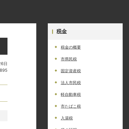
税金
税金の概要
市県民税
26日
1895
固定資産税
法人市民税
軽自動車税
市たばこ税
入湯税