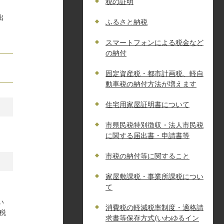
税の証明
出
ふるさと納税
スマートフォンによる税金など
の納付
固定資産税・都市計画税、軽自
動車税の納付方法が増えます
住宅用家屋証明書について
市県民税特別徴収・法人市民税
に関する届出書・申請書等
市税の納付等に関すること
家屋敷課税・事業所課税につい
て
い
消費税の軽減税率制度・適格請
税
求書等保存方式(いわゆるイン