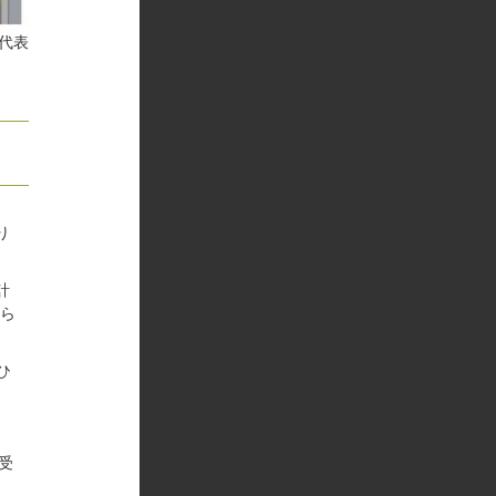
代表
り
計
れら
ひ
受