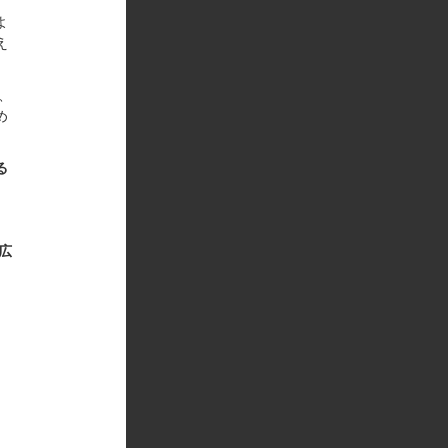
よ
え
、
め
る
広