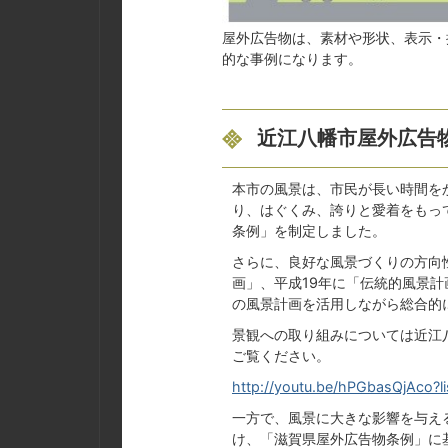
屋外広告物は、素材や形状、表示・
的な事例になります。
近江八幡市屋外広告
本市の風景は、市民が長い時間を
り、はぐくみ、誇りと愛着をもっ
条例」を制定しました。
さらに、良好な風景づくりの方向
画」、平成19年に「伝統的風景
の風景計画を活用しながら総合的
景観への取り組みについては近江八
ご覧ください。
http://youtu.be/hPGbasQjAc
一方で、風景に大きな影響を与え
け、「滋賀県屋外広告物条例」に