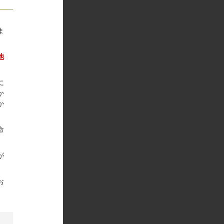
、
ま
他
に
か
か
命
が
お