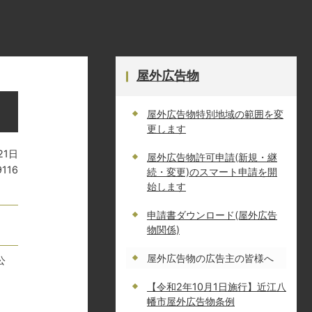
屋外広告物
屋外広告物特別地域の範囲を変
更します
21日
屋外広告物許可申請(新規・継
9116
続・変更)のスマート申請を開
始します
申請書ダウンロード(屋外広告
物関係)
屋外広告物の広告主の皆様へ
公
【令和2年10月1日施行】近江八
幡市屋外広告物条例