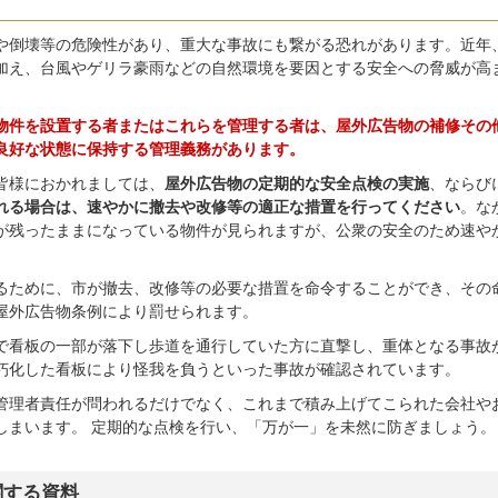
や倒壊等の危険性があり、重大な事故にも繋がる恐れがあります。近年
加え、台風やゲリラ豪雨などの自然環境を要因とする安全への脅威が高
物件を設置する者またはこれらを管理する者は、屋外広告物の補修その
良好な状態に保持する管理義務があります。
皆様におかれましては、
屋外広告物の定期的な安全点検の実施
、ならび
れる場合は、速やかに撤去や改修等の適正な措置を行ってください
。な
が残ったままになっている物件が見られますが、公衆の安全のため速や
るために、市が撤去、改修等の必要な措置を命令することができ、その
屋外広告物条例により罰せられます。
区で看板の一部が落下し歩道を通行していた方に直撃し、重体となる事故
朽化した看板により怪我を負うといった事故が確認されています。
管理者責任が問われるだけでなく、これまで積み上げてこられた会社や
しまいます。 定期的な点検を行い、「万が一」を未然に防ぎましょう。
関する資料