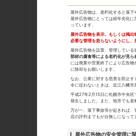
屋外広告物は、老朽化すると落下
屋外広告物にとっては経年劣化に
っています。
屋外広告物を表示、もしくは掲出
必要な管理を怠らないようにし、
屋外広告物を設置、管理している
部材の腐食等による老朽化が見ら
には廃業や営業終了により広告物
に除却をお願いします。
なお、公衆に対する危害を防止す
令に従わないときは、近江八幡市
平成27年2月15日に札幌市中央
発生しました。また、他市でも老
万が一、落下事故等が起きれば、
店の評判までもが台無しになって
屋外広告物の安全管理に