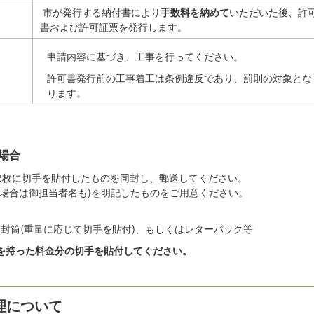
市が発行する納付書により
手数料を納めて
いただいた後、許
書および許可証票を発行します。
申請内容に基づき、工事を行ってください。
許可書発行前の工事着工は条例違反であり、罰則の対象とな
ります。
場合
2枚に切手を貼付したものを同封し、郵送してください。
の場合は御担当者名も)を明記したものをご用意ください。
封筒(重量に応じて切手を貼付)、もしくはレターパック等
を持った料金分の切手を貼付してください。
理について