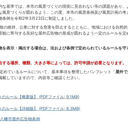
的な基準では、本市の風景づくりの現状に見合わない等の課題があり、
な風景づくりが図れるよう、この度、本市の風景条例及び風景計画の考
条例を令和2年3月23日に制定しました。
致の維持、公衆に対する危害を防止するとともに、地域における自然的
景観に寄与する良好な屋外広告物の形成が図れるよう一定のルールを定
物を表示・掲出する場合は、法および条例で定められているルールを守
出する場所、種類、大きさ等によっては、許可申請が必要となります。
定めているルールについて、基本事項を整理したパンフレット「
屋外で
掲載していますので、内容等ご確認ください。
ール【概要版】 (PDFファイル: 9.1MB)
ール【詳細版】 (PDFファイル: 8.3MB)
江八幡市屋外広告物条例