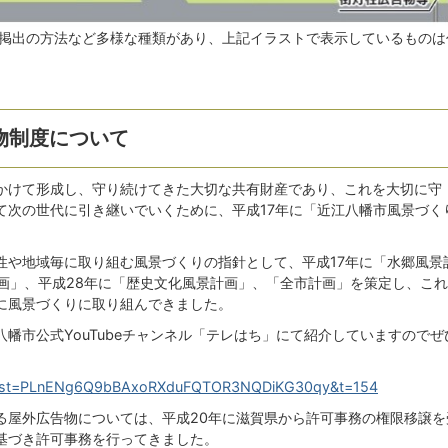
掲出の方法など多様な種類があり、上記イラストで表示しているものは
物制度について
かけて形成し、守り続けてきた大切な共有財産であり、これを大切に守
て次の世代に引き継いでいくために、平成17年に「近江八幡市風景づく
性や地域毎に取り組む風景づくりの指針として、平成17年に「水郷風景
計画」、平成28年に「歴史文化風景計画」、「全市計画」を策定し、こ
に風景づくりに取り組んできました。
幡市公式YouTubeチャンネル「テレはち」にて紹介していますのでぜ
o?list=PLnENg6Q9bBAxoRXduFQTOR3NQDiKG30qy&t=154
る屋外広告物については、平成20年に滋賀県から許可事務の権限移譲を
基づき許可事務を行ってきました。