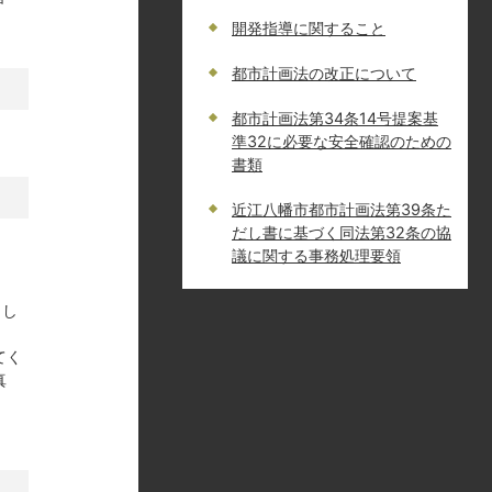
申
開発指導に関すること
都市計画法の改正について
都市計画法第34条14号提案基
準32に必要な安全確認のための
書類
近江八幡市都市計画法第39条た
だし書に基づく同法第32条の協
議に関する事務処理要領
とし
てく
真