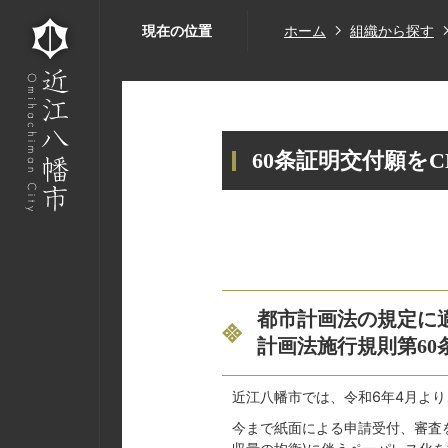
現在の位置
ホーム
組織から探す
60条証明交付願を
都市計画法の規定に
計画法施行規則第60
近江八幡市では、令和6年4月より
今まで紙面による申請受付、審査