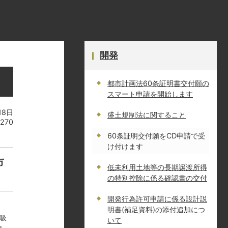
開発
都市計画法60条証明書交付願の
スマート申請を開始します
18日
盛土規制法に関すること
7270
60条証明交付願をCD申請で受
け付けます
市
低未利用土地等の長期譲渡所得
の特別控除に係る確認書の交付
開発行為許可申請に係る設計説
明書(補足資料)の添付追加につ
吸
いて