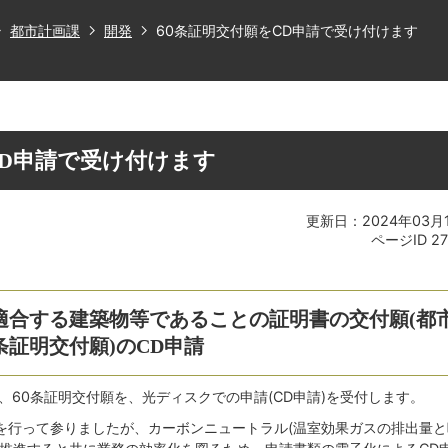
都市計画課
開発
60条証明交付願をCD申請で受け付けます
CD申請で受け付けます
更新日：2024年03月
ページID
2
適合する建築物等であることの証明書の交付願(都
条証明交付願)のCD申請
、60条証明交付願を、光ディスクでの申請(CD申請)を受付します。
を行って参りましたが、カーボンニュートラル(温室効果ガスの排出量と