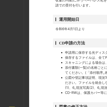
収量の均衡)に伴うペーパレス化
請での受付を行います。
運用開始日
令和6年4月1日より
CD申請の方法
申請用に保存する光ディスク
保存するファイルは、全て
スキャニングによる場合は、
添付書類(一覧)の名称ご
てください。(「添付順序_名
公図や登記事項証明、現況
ださい。ファイルを統合しな
(1)、6_現況写真(2)、6_現
CD-RWは、保護カバー
図書の修正方法