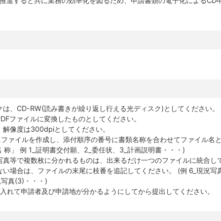
を推進すると共に業務の効率化を図るため、申請書類の電子化によるCD
は、CD-RW(読み書きが繰り返し行える光ディスク)としてください。
PDFファイルに変換したものとしてください。
解像度は300dpiとしてください。
とにファイルを作成し、添付順序の番号に書類名称を合わせてファイル名
 称」 例 1_証明書交付願、2_委任状、3_計画説明書・・・)
写真等で複数枚に分かれるものは、出来るだけ一つのファイルに統合し
い場合は、ファイルの末尾に枝番を追記してください。 (例 6_現況写
況写真(3)・・・)
等に入れて申請者及び申請地が分かるようにしてから提出してください。