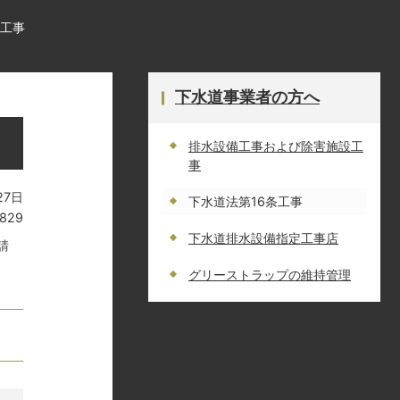
条工事
下水道事業者の方へ
排水設備工事および除害施設工
事
27日
下水道法第16条工事
829
下水道排水設備指定工事店
請
グリーストラップの維持管理