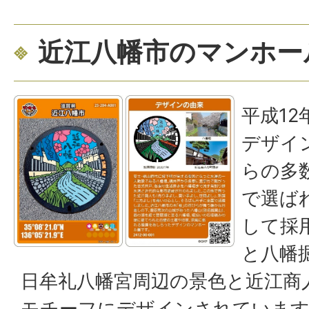
近江八幡市のマンホー
平成1
デザイ
らの多
で選ば
して採
と八幡
日牟礼八幡宮周辺の景色と近江商
モチーフにデザインされていま