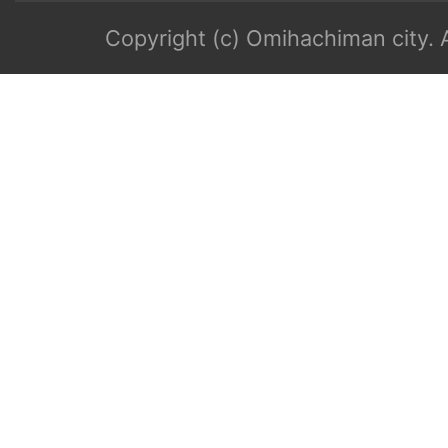
Copyright (c) Omihachiman city. A