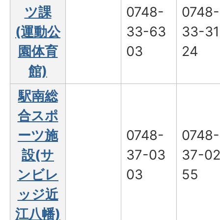
ツ課
0748-
0748-
(運動公
33-63
33-31
園体育
03
24
館)
駅南総
合スポ
ーツ施
0748-
0748-
設(サ
37-03
37-0
ンビレ
03
55
ッジ近
江八幡)