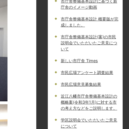
市庁舎整備基本設計に基づく新
庁舎のイメージ動画
市庁舎整備基本設計 概要版が完
成しました。
市庁舎整備基本設計(案)の市民
説明会でいただいたご意見につ
いて
新しい市庁舎 Times
市民広場アンケート調査結果
市民広場意見募集結果
近江八幡市庁舎整備基本設計の
概略案(令和3年1月)に対する市
の考え方などをご説明します。
学区説明会でいただいたご意見
について