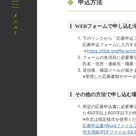
申込方法
WEBフォームで申し込む
下のリンクから「応募申込
応募申込フォームに入力す
→
https://ttzk.graffer.jp
フォームの各項目に必要事
氏名・住所・連絡先・職業
送信後、確認メールが届き
※受理した応募書類やデー
その他の方法で申し込む
所定の応募申込書に必要事
た400字以上800字以下
※作文は指定様式を使用く
応募申込書(Wordファイル:21
作文用紙(PDFファイル:59.6