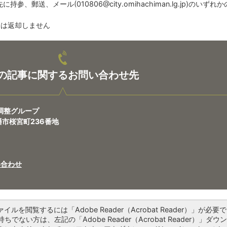
先に持参、郵送、メール(
010806@city.omihachiman.lg.jp
)のいずれか
タは返却しません
の記事に関するお問い合わせ先
調整グループ
八幡市桜宮町236番地
い合わせ
ァイルを閲覧するには「Adobe Reader（Acrobat Reader）」が必要で
ちでない方は、左記の「Adobe Reader（Acrobat Reader）」ダウ