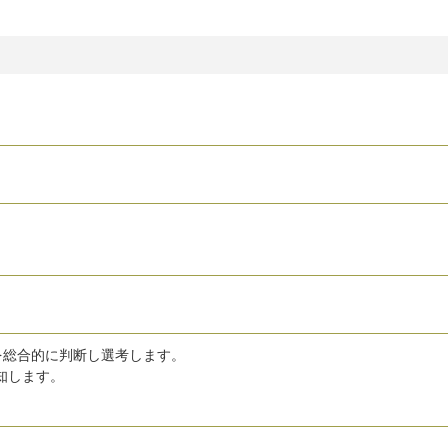
を総合的に判断し選考します。
知します。