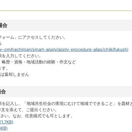
場合
フォーム」にアクセスしてください。
る
/city-omihachiman/smart-apply/apply-procedure-alias/chiikifukushi
項を入力してください。
・略歴・資格・地域活動の経験・作文など
ます。
タは返却しません
場合
項を記入し、「地域共生社会の実現にむけて地域でできること」を題材
の作文を添えて、ご提出ください。
ださい。なお、任意様式でも可とします。
.7KB)
KB)