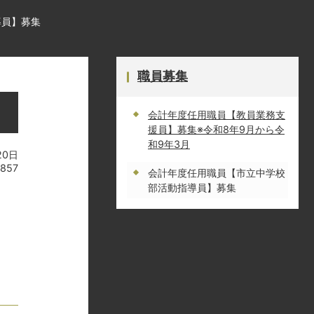
導員】募集
職員募集
会計年度任用職員【教員業務支
援員】募集※令和8年9月から令
和9年3月
20日
857
会計年度任用職員【市立中学校
部活動指導員】募集