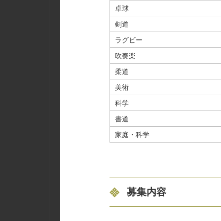
卓球
剣道
ラグビー
吹奏楽
柔道
美術
科学
書道
家庭・科学
募集内容