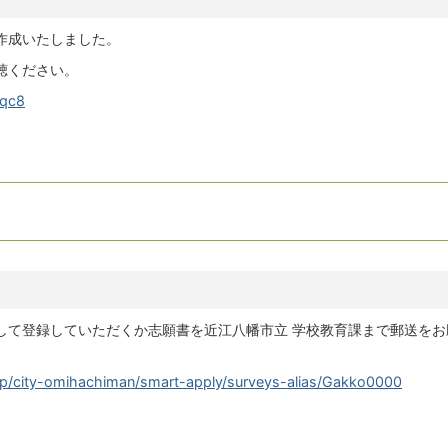
作成いたしました。
聴ください。
Fqc8
して登録していただくか志願書を近江八幡市立 学校教育課まで郵送をお
er.jp/city-omihachiman/smart-apply/surveys-alias/Gakko0000