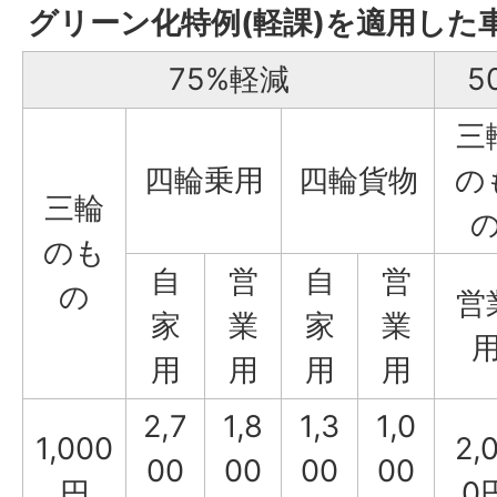
グリーン化特例(軽課)を適用した
75%軽減
5
三
四輪乗用
四輪貨物
の
三輪
のも
自
営
自
営
の
営
家
業
家
業
用
用
用
用
2,7
1,8
1,3
1,0
1,000
2,
00
00
00
00
円
0