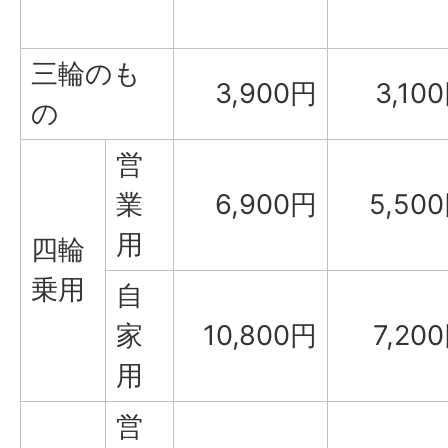
三輪のも
3,900円
3,10
の
営
業
6,900円
5,50
用
四輪
乗用
自
家
10,800円
7,20
用
営