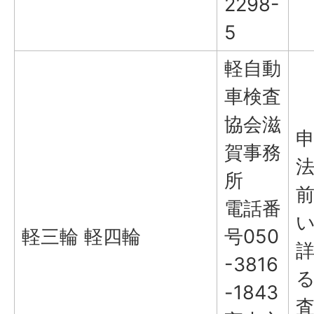
2298-
5
軽自動
車検査
協会滋
賀事務
所
電話番
軽三輪 軽四輪
号050
-3816
-1843