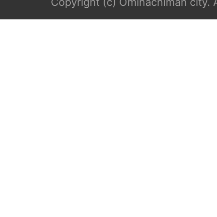
Copyright (c) Omihachiman city. A