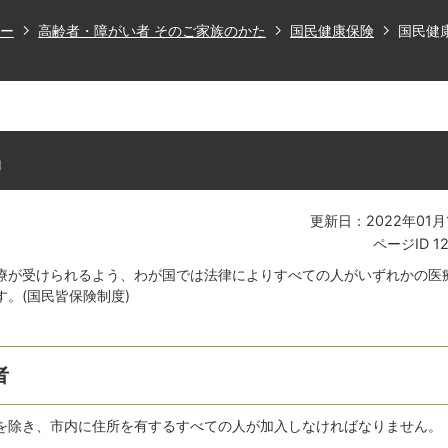
ー
高齢者・障がい者 そのご家族のかた
国民健康保険
国民健
出
更新日：2022年01月
ページID
1
療が受けられるよう、わが国では法律によりすべての人がいずれかの医
。(国民皆保険制度)
者
を除き、市内に住所を有するすべての人が加入しなければなりません。