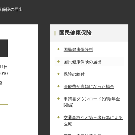
康保険の届出
国民健康保険
国民健康保険料
国民健康保険の届出
11日
2010
保険の給付
療
医療費が高額になった場合
申請書ダウンロード(保険年金
関係)
交通事故など第三者行為による
医療