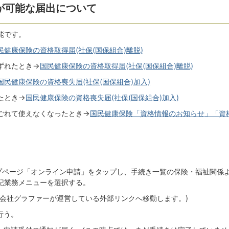
が可能な届出について
能です。
民健康保険の資格取得届(社保(国保組合)離脱)
ずれたとき→
国民健康保険の資格取得届(社保(国保組合)離脱)
国民健康保険の資格喪失届(社保(国保組合)加入)
たとき→
国民健康保険の資格喪失届(社保(国保組合)加入)
ごれて使えなくなったとき→
国民健康保険「資格情報のお知らせ」「資
ップページ「オンライン申請」をタップし、手続き一覧の保険・福祉関係
記業務メニューを選択する。
式会社グラファーが運営している外部リンクへ移動します。)
行う。