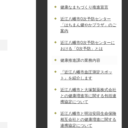
健康なまちづくり推進宣言
近江八幡市0次予防センター
「はちまん健やかプラザ」のご
案内
近江八幡市0次予防センターに
おける「0次予防」とは
健康推進課の業務内容
『近江八幡市血圧測定スポッ
ト』を紹介します
近江八幡市と大塚製薬株式会社
との健康増進等に関する包括連
携協定について
近江八幡市と明治安田生命保険
相互会社との健康増進に関する
連携協定について