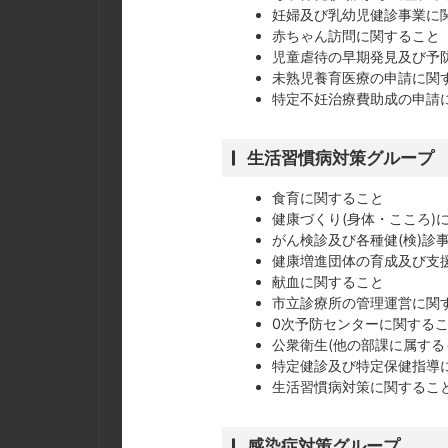
妊婦及び乳幼児健診事業に
赤ちゃん訪問に関すること
児童虐待の早期発見及び予
未熟児養育医療の申請に関
特定不妊治療費助成の申請
生活習慣病対策グループ
食育に関すること
健康づくり(身体・こころ)
がん検診及び各種健(検)診
健康増進団体の育成及び支
献血に関すること
市立診療所の管理運営に関
0次予防センターに関する
公衆衛生(他の部課に属する
特定健診及び特定保健指導
生活習慣病対策に関するこ
感染症対策グループ