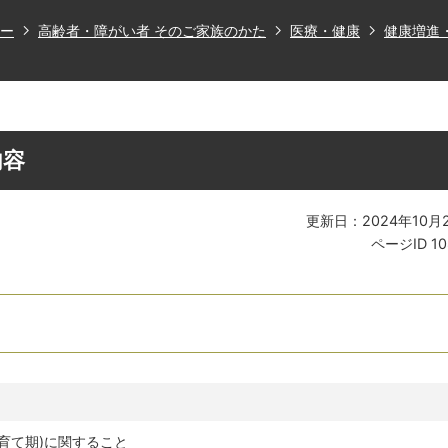
ー
高齢者・障がい者 そのご家族のかた
医療・健康
健康増進
内容
更新日：2024年10月
ページID
1
育て期)に関すること