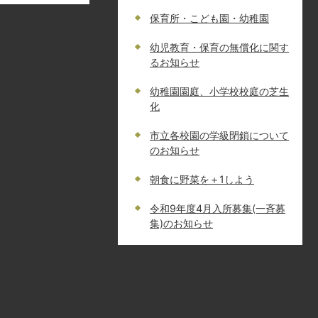
保育所・こども園・幼稚園
幼児教育・保育の無償化に関す
るお知らせ
幼稚園園庭、小学校校庭の芝生
化
市立各校園の学級閉鎖について
のお知らせ
朝食に野菜を＋1しよう
令和9年度4月入所募集(一斉募
集)のお知らせ