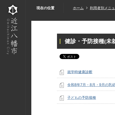
現在の位置
ホーム
利用者別メニュ
健診・予防接種(未
就学時健康診断
令和8年7月・8月・9月の乳
子どもの予防接種