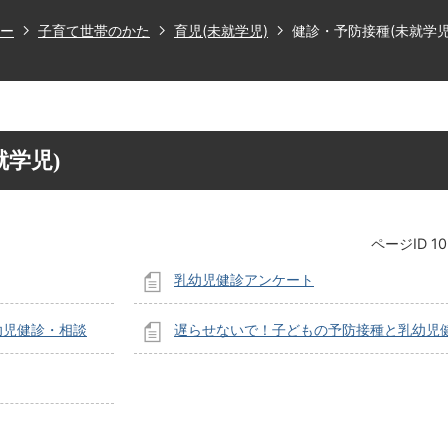
ー
子育て世帯のかた
育児(未就学児)
健診・予防接種(未就学児
就学児)
ページID
1
乳幼児健診アンケート
幼児健診・相談
遅らせないで！子どもの予防接種と乳幼児