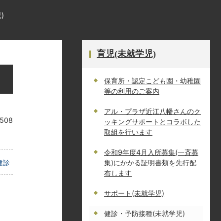
)
育児(未就学児)
保育所・認定こども園・幼稚園
等の利用のご案内
アル・プラザ近江八幡さんのク
0508
ッキングサポートとコラボした
取組を行います
令和9年度4月入所募集(一斉募
健診
集)にかかる証明書類を先行配
布します
サポート(未就学児)
健診・予防接種(未就学児)