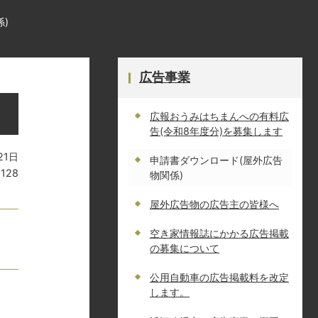
)
広告事業
広報おうみはちまんへの有料広
告(令和8年度分)を募集します
21日
申請書ダウンロード(屋外広告
9128
物関係)
屋外広告物の広告主の皆様へ
空き家情報誌にかかる広告掲載
の募集について
公用自動車の広告掲載料を改定
します。