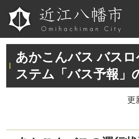
あかこんバス バス
ステム「バス予報」
更