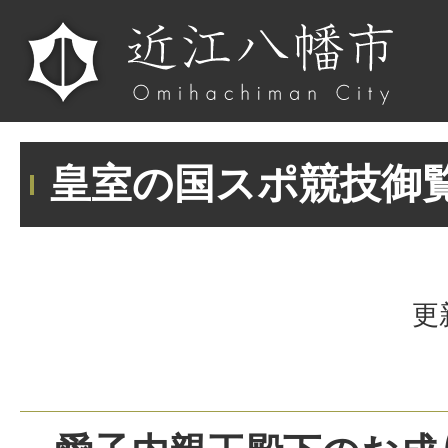
皇室の国スポ競技御
更