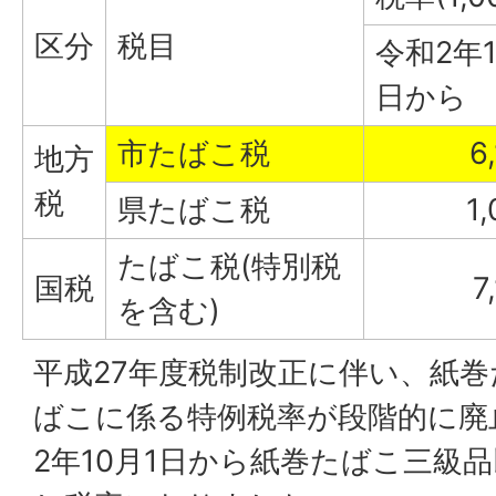
区分
税目
令和2年1
日から
市たばこ税
6
地方
税
県たばこ税
1
たばこ税(特別税
国税
7
を含む)
平成27年度税制改正に伴い、紙
ばこに係る特例税率が段階的に廃
2年10月1日から紙巻たばこ三級