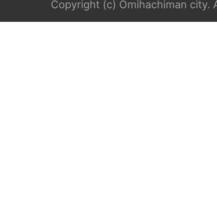
Copyright (c) Omihachiman city. A