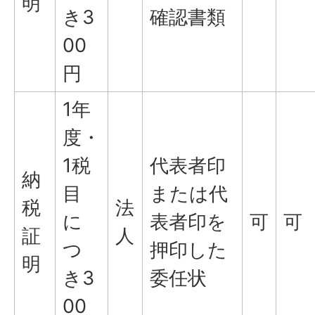
明
き3
確認書類
00
円
1年
度・
1税
代表者印
納
目
または代
税
法
に
表者印を
可
可
証
人
つ
押印した
明
き3
委任状
00