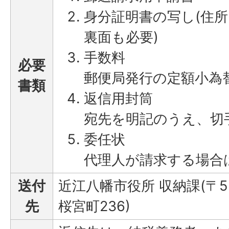
身分証明書の写し(住
裏面も必要)
手数料
必要
郵便局発行の定額小為替
書類
返信用封筒
宛先を明記のうえ、切
委任状
代理人が請求する場合
送付
近江八幡市役所 収納課(〒52
先
桜宮町236)