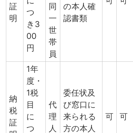
に
可
可
証
同
の本人確
つ
明
一
認書類
き3
世
00
帯
円
員
1年
度・
1税
委任状及
納
目
代
び窓口に
税
に
理
来られる
可
可
証
つ
人
方の本人