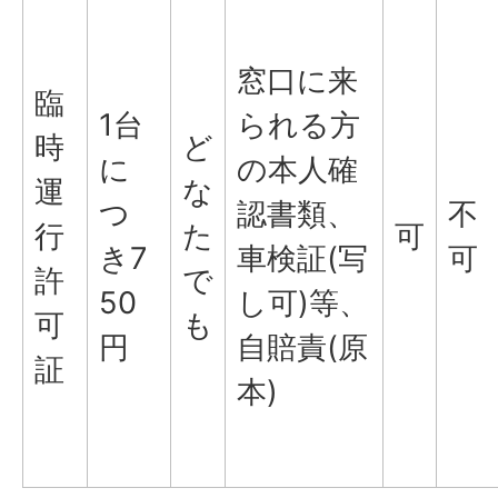
窓口に来
臨
1台
られる方
時
ど
に
の本人確
運
な
つ
認書類、
不
行
た
可
き7
車検証(写
可
許
で
50
し可)等、
可
も
円
自賠責(原
証
本)