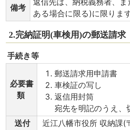
返信先は、納税義務者、ま
備考
ある場合に限る)に限りま
2.完納証明(車検用)の郵送請求
手続き等
郵送請求用申請書
必要書
車検証の写し
類
返信用封筒
宛先を明記のうえ、
送付
近江八幡市役所 収納課(〒5