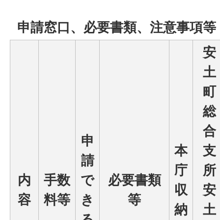
申請窓口、必要書類、注意事項等
安
土
町
総
合
申
本
支
請
庁
所
内
手数
で
必要書類
収
安
容
料等
き
等
納
土
る