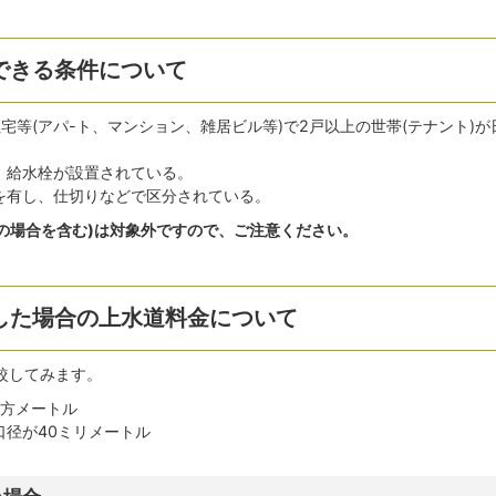
できる条件について
宅等(アパ-ト、マンション、雑居ビル等)で2戸以上の世帯(テナント)が
、給水栓が設置されている。
を有し、仕切りなどで区分されている。
の場合を含む)は対象外ですので、ご注意ください。
した場合の上水道料金について
較してみます。
立方メートル
口径が40ミリメートル