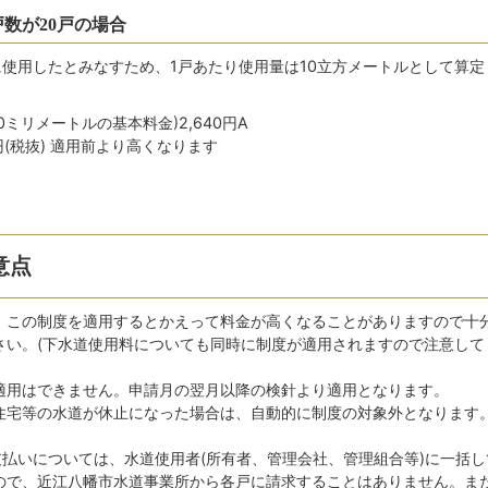
戸数が20戸の場合
等に使用したとみなすため、1戸あたり使用量は10立方メートルとして算定
0ミリメートルの基本料金)2,640円A
00円(税抜) 適用前より高くなります
。
意点
、この制度を適用するとかえって料金が高くなることがありますので十
さい。(下水道使用料についても同時に制度が適用されますので注意して
適用はできません。申請月の翌月以降の検針より適用となります。
住宅等の水道が休止になった場合は、自動的に制度の対象外となります
。
支払いについては、水道使用者(所有者、管理会社、管理組合等)に一括し
ので、近江八幡市水道事業所から各戸に請求することはありません。ま