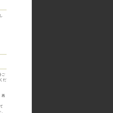
し
分ご
くだ
。再
て
た、