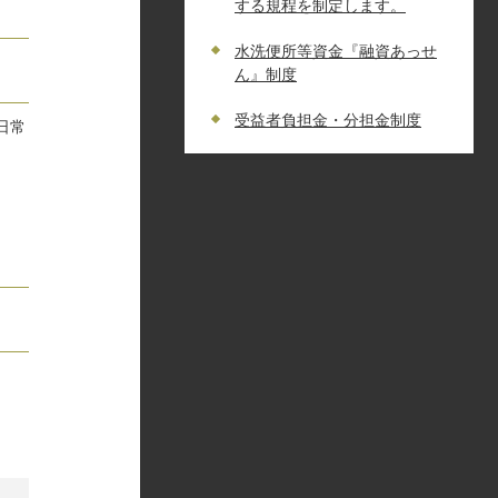
する規程を制定します。
水洗便所等資金『融資あっせ
ん』制度
受益者負担金・分担金制度
日常