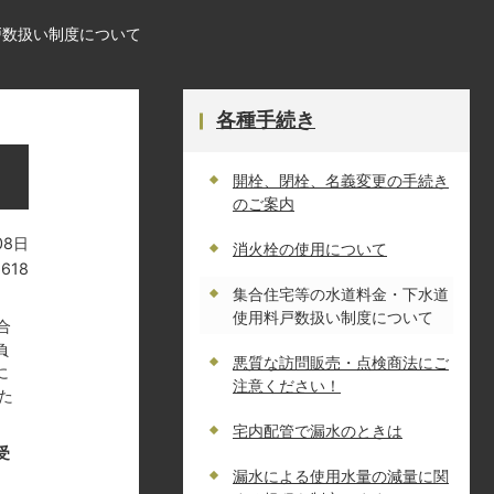
戸数扱い制度について
各種手続き
開栓、閉栓、名義変更の手続き
のご案内
08日
消火栓の使用について
6618
集合住宅等の水道料金・下水道
。
使用料戸数扱い制度について
合
負
悪質な訪問販売・点検商法にご
に
注意ください！
た
宅内配管で漏水のときは
受
漏水による使用水量の減量に関