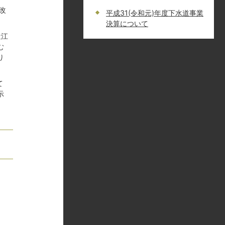
改
平成31(令和元)年度下水道事業
決算について
近江
む
り
て
示