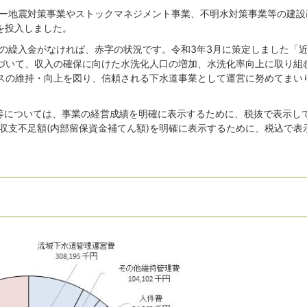
ー地震対策事業やストックマネジメント事業、不明水対策事業等の建設
金を投入しました。
の繰入金がなければ、赤字の状況です。令和3年3月に策定しました「
づいて、収入の確保に向けた水洗化人口の増加、水洗化率向上に取り組
スの維持・向上を図り、信頼される下水道事業として運営に努めてまい
表等については、事業の経営成績を明確に表示するために、税抜で表示し
収支不足額(内部留保資金補てん額)を明確に表示するために、税込で表