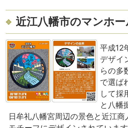
近江八幡市のマンホー
平成1
デザイ
らの多
で選ば
して採
と八幡
日牟礼八幡宮周辺の景色と近江商
モチーフにデザインされていま